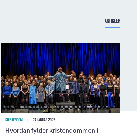
Artikler
K
D
E
e
w
t
Kristendom
24 januar 2026
Hvordan fylder kristendommen i