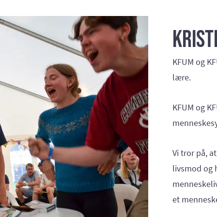
Krist
KFUM og KFU
lære.
KFUM og KFU
menneskesyn
Vi tror på, 
livsmod og 
menneskeliv.
et menneske