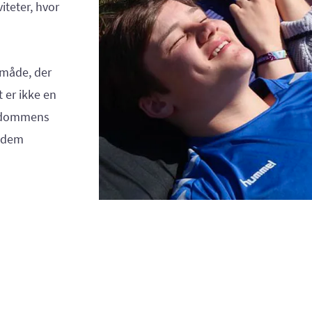
iteter, hvor
 måde, der
 er ikke en
tendommens
e dem