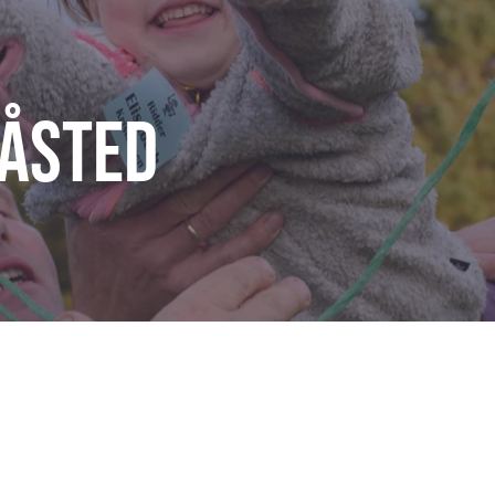
tåsted