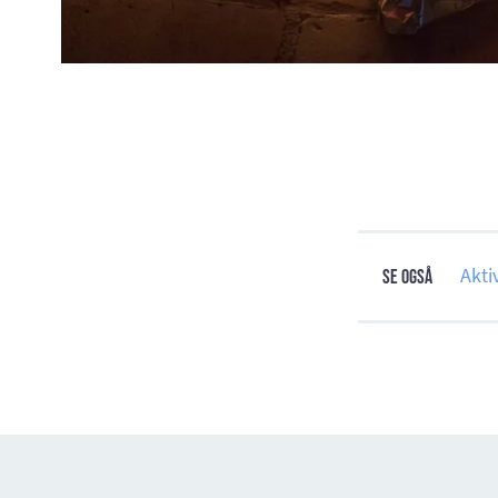
Akti
Se også