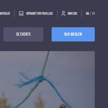
/
Artikler
Intranet for frivillige
Min side
DA
EN
Se events
Bliv Medlem