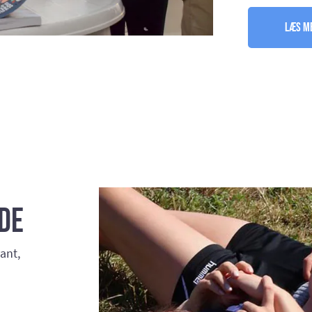
Læs me
de
ant,