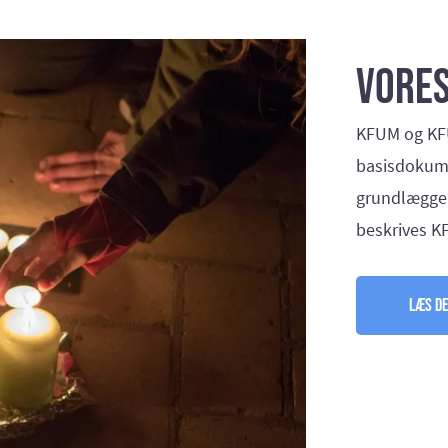
Vores
KFUM og KFU
basisdokume
grundlæggen
beskrives KF
Læs d