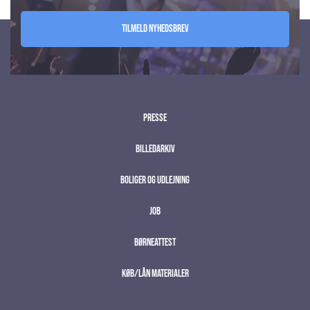
Tilmeld nyhedsbrev
Presse
Billedarkiv
Boliger og udlejning
Job
Børneattest
Køb/lån materialer
;