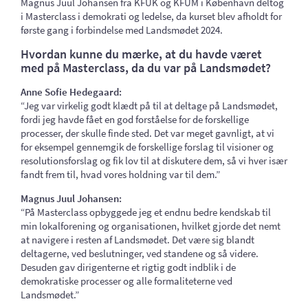
Magnus Juul Johansen fra KFUK og KFUM i København deltog
i Masterclass i demokrati og ledelse, da kurset blev afholdt for
første gang i forbindelse med Landsmødet 2024.
Hvordan kunne du mærke, at du havde været
med på Masterclass, da du var på Landsmødet?
Anne Sofie Hedegaard:
“Jeg var virkelig godt klædt på til at deltage på Landsmødet,
fordi jeg havde fået en god forståelse for de forskellige
processer, der skulle finde sted. Det var meget gavnligt, at vi
for eksempel gennemgik de forskellige forslag til visioner og
resolutionsforslag og fik lov til at diskutere dem, så vi hver især
fandt frem til, hvad vores holdning var til dem.”
Magnus Juul Johansen:
“På Masterclass opbyggede jeg et endnu bedre kendskab til
min lokalforening og organisationen, hvilket gjorde det nemt
at navigere i resten af Landsmødet. Det være sig blandt
deltagerne, ved beslutninger, ved standene og så videre.
Desuden gav dirigenterne et rigtig godt indblik i de
demokratiske processer og alle formaliteterne ved
Landsmødet.”