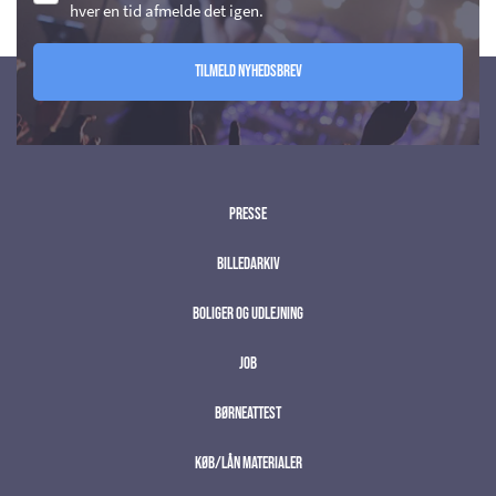
hver en tid afmelde det igen.
Tilmeld nyhedsbrev
Presse
Billedarkiv
Boliger og udlejning
Job
Børneattest
Køb/lån materialer
;