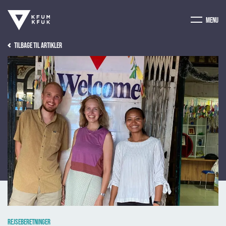
Menu
Tilbage til artikler
Billede af: Sebastian Kiær og Birka Pind
Rejseberetninger