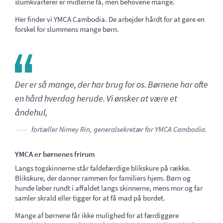
slumkvarterer er midlerne få, men behovene mange.
Her finder vi YMCA Cambodia. De arbejder hårdt for at gøre en
forskel for slummens mange børn.
Der er så mange, der har brug for os. Børnene har ofte
en hård hverdag herude. Vi ønsker at være et
åndehul,
fortæller Nimey Rin, generalsekretær for YMCA Cambodia.
YMCA er børnenes frirum
Langs togskinnerne står faldefærdige blikskure på række.
Blikskure, der danner rammen for familiers hjem. Børn og
hunde løber rundt i affaldet langs skinnerne, mens mor og far
samler skrald eller tigger for at få mad på bordet.
Mange af børnene får ikke mulighed for at færdiggøre