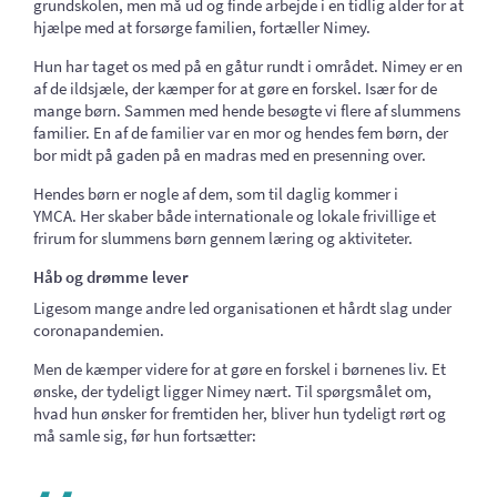
grundskolen, men må ud og finde arbejde i en tidlig alder for at
hjælpe med at forsørge familien, fortæller Nimey.
Hun har taget os med på en gåtur rundt i området. Nimey er en
af de ildsjæle, der kæmper for at gøre en forskel. Især for de
mange børn. Sammen med hende besøgte vi flere af slummens
familier. En af de familier var en mor og hendes fem børn, der
bor midt på gaden på en madras med en presenning over.
Hendes børn er nogle af dem, som til daglig kommer i
YMCA. Her skaber både internationale og lokale frivillige et
frirum for slummens børn gennem læring og aktiviteter.
Håb og drømme lever
Ligesom mange andre led organisationen et hårdt slag under
coronapandemien.
Men de kæmper videre for at gøre en forskel i børnenes liv. Et
ønske, der tydeligt ligger Nimey nært. Til spørgsmålet om,
hvad hun ønsker for fremtiden her, bliver hun tydeligt rørt og
må samle sig, før hun fortsætter: