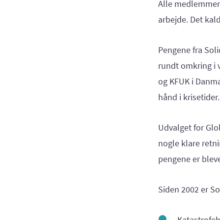
Alle medlemmer a
arbejde. Det kald
Pengene fra Soli
rundt omkring i 
og KFUK i Danmar
hånd i krisetider
Udvalget for Glob
nogle klare retn
pengene er bleve
Siden 2002 er Sol
Katastrofehj