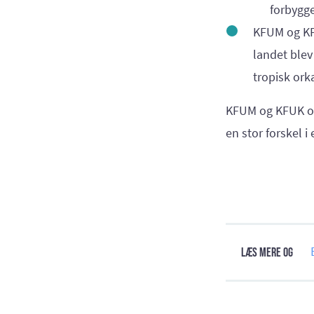
forbygg
KFUM og KFU
landet blev
tropisk ork
KFUM og KFUK og
en stor forskel i
Læs mere og