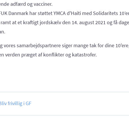
ende adfærd og vacciner.
K Danmark har støttet YMCA d'Haiti med Solidaritets 10’er
 ramt at et kraftigt jordskælv den 14. august 2021 og få dag
an.
 vores samarbejdspartnere siger mange tak for dine 10'ere
 en verden præget af konflikter og katastrofer.
Bliv frivillig i GF