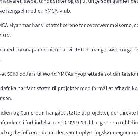
il madvarer, sæbe, tandbørster og tøj til unge som gamle i det
e fængsel med en YMCA-klub.
CA Myanmar har vi støttet ofrene for oversvømmelserne,
2015.
se med coronapandemien har vi støttet mange søsterorgani
n.
ivet 5000 dollars til World YMCAs nyoprettede solidaritetsfo
afrika har fået støtte til projekter med formål at afbøde k
risen.
ndien og Cameroun har gået støtte til projekter, der direkte
mfundene i forbindelse med COVID-19, bl.a. gennem uddelin
d og desinficerende midler, samt oplysningskampagner o