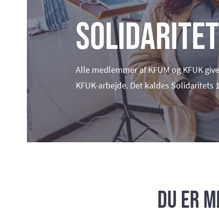
Solidaritet
Alle medlemmer af KFUM og KFUK giver 
KFUK-arbejde. Det kaldes Solidaritets 1
Du er m