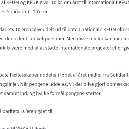
f KFUM og KFUK giver 10 kr. om året til internationalt KF
es Solidaritets 10'eren.
dariets 10'eren bliver delt ud til enten nationale KFUM elle
verden eller til enkeltpersoner. Med disse midler kan med
k fx være med til at støtte internationale projekter eller g
.
ale Fællesskaber uddeler i løbet af året midler fra Solidarit
ingslinjer. Når pengene uddeles, vil der blive gjort opmærk
t samlet ind, og hvilke formål pengene støtter.
idaritets 10'eren gået til:
ælp til YMCA i Liberia.