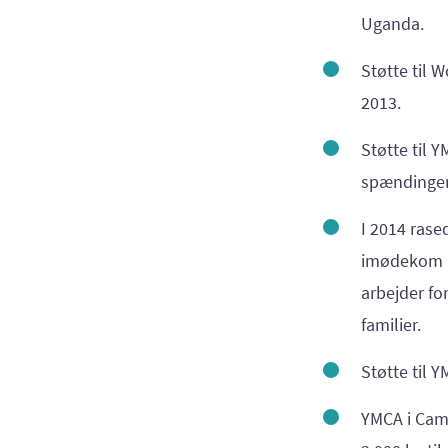
Uganda.
Støtte til 
2013.
Støtte til Y
spændinger 
I 2014 rased
imødekom ap
arbejder fo
familier.
Støtte til 
YMCA i Came