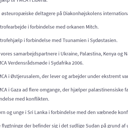
 2 østeuropæiske deltagere på Diakonhøjskolens international
rofearbejde i forbindelse med orkanen Mitch.
rofehjælp i forbindelse med Tsunamien i Sydøstasien.
at vores samarbejdspartnere i Ukraine, Palæstina, Kenya og
MCA Verdensrådsmøde i Sydafrika 2006.
YMCA i Østjerusalem, der lever og arbejder under ekstremt va
YMCA i Gaza ad flere omgange, der hjælper palæstinensiske fa
indelse med konflikten.
børn og unge i Sri Lanka i forbindelse med den væbnede konfl
e flygtninge der befinder sig i det sydlige Sudan på grund af 