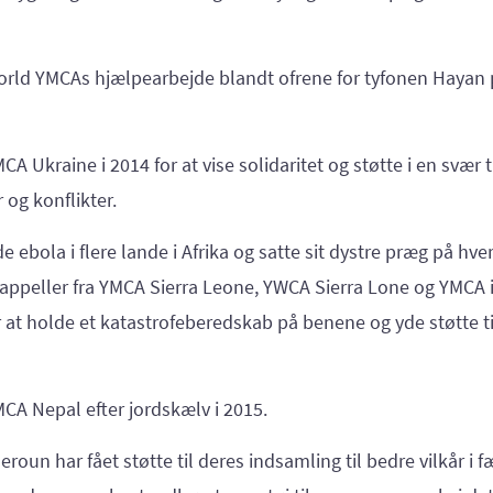
World YMCAs hjælpearbejde blandt ofrene for tyfonen Hayan p
MCA Ukraine i 2014 for at vise solidaritet og støtte i en svær 
og konflikter.
e ebola i flere lande i Afrika og satte sit dystre præg på hver
peller fra YMCA Sierra Leone, YWCA Sierra Lone og YMCA i L
r at holde et katastrofeberedskab på benene og yde støtte ti
YMCA Nepal efter jordskælv i 2015.
roun har fået støtte til deres indsamling til bedre vilkår i f