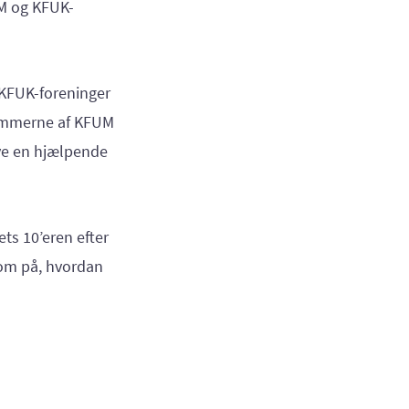
UM og KFUK-
r KFUK-foreninger
lemmerne af KFUM
ive en hjælpende
ets 10’eren efter
som på, hvordan