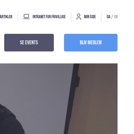
/
Artikler
Intranet for frivillige
Min side
DA
EN
Se events
Bliv Medlem