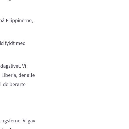
å Filippinerne,
tid fyldt med
dagslivet. Vi
iberia, der alle
l de berørte
ængslerne. Vi gav