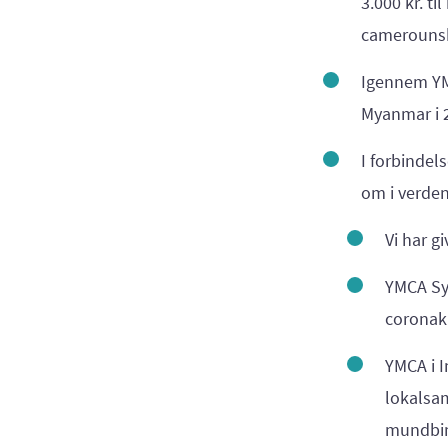
3.000 kr. t
camerounsk
Igennem YM
Myanmar i 
I forbindel
om i verde
Vi har g
YMCA Syd
coronak
YMCA i I
lokalsa
mundbin