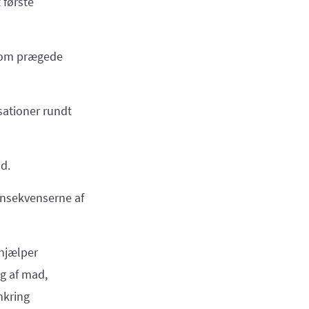
 første
 som prægede
sationer rundt
nd.
onsekvenserne af
 hjælper
g af mad,
mkring