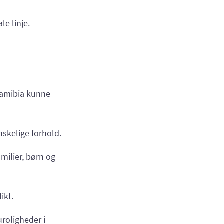
e linje.
 Namibia kunne
nskelige forhold.
milier, børn og
ikt.
uroligheder i