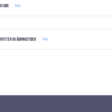
hér
vi gør
hér
iviteter og åbningstider