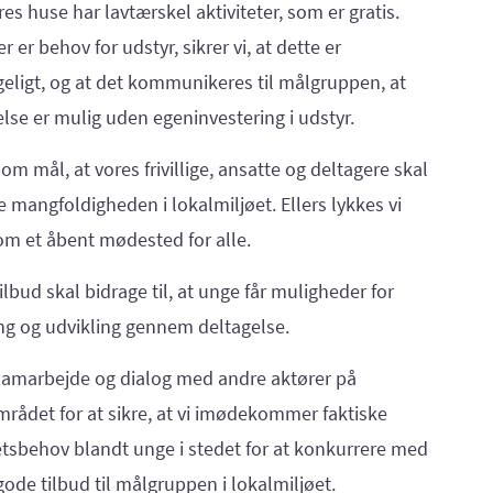
res huse har lavtærskel aktiviteter, som er gratis.
r er behov for udstyr, sikrer vi, at dette er
geligt, og at det kommunikeres til målgruppen, at
lse er mulig uden egeninvestering i udstyr.
som mål, at vores frivillige, ansatte og deltagere skal
e mangfoldigheden i lokalmiljøet. Ellers lykkes vi
som et åbent mødested for alle.
ilbud skal bidrage til, at unge får muligheder for
ng og udvikling gennem deltagelse.
 samarbejde og dialog med andre aktører på
rådet for at sikre, at vi imødekommer faktiske
tetsbehov blandt unge i stedet for at konkurrere med
ode tilbud til målgruppen i lokalmiljøet.