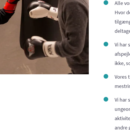
Alle vo
Hvor de
tilgæn
deltage
Vi har 
afspejl
ikke, 
Vores t
mestri
Vi har
ungeom
aktivi
andre g